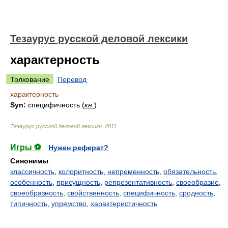
Тезаурус русской деловой лексики
характерность
Толкование
Перевод
характерность
Syn:
специфичность (
кн.
)
Тезаурус русской деловой лексики
.
2011
.
Игры ⚽
Нужен реферат?
Синонимы
:
классичность
,
колоритность
,
непременность
,
обязательность
,
особенность
,
присущность
,
репрезентативность
,
своеобразие
,
своеобразность
,
свойственность
,
специфичность
,
сродность
,
типичность
,
упрямство
,
характеристичность