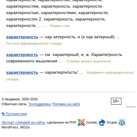
характерностям, характерность, характерности,
характерностью, характерностями, характерности,
характерностях 2. характерность, характерности,
характерности,… …
Формы слов
характерность
— хар актерность, и (к хар актерный) …
Русский орфографический словарь
характерность
— см. характерный; и; ж. Характе/рность
современного мышления …
Словарь многих выражений
характерность
— характер/н/ость/ …
Морфемно-орфографический
словарь
© Академик, 2000-2026
18+
Обратная связь:
Техподдержка
,
Реклама на сайте
👣 Путешествия
Экспорт словарей на сайты
, сделанные на PHP,
Joomla,
Drupal,
WordPress, MODx.